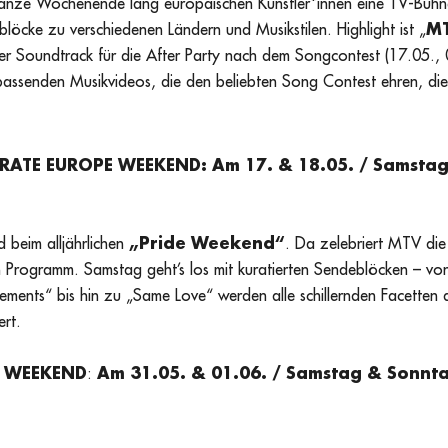
anze Wochenende lang europäischen Künstler*innen eine TV-Bühn
löcke zu verschiedenen Ländern und Musikstilen. Highlight ist „
MT
er Soundtrack für die After Party nach dem Songcontest (17.05.,
 passenden Musikvideos, die den beliebten Song Contest ehren, di
BRATE EUROPE WEEKEND: Am 17. & 18.05. / Samsta
d beim alljährlichen
„Pride Weekend“
. Da zelebriert MTV die 
Programm. Samstag geht’s los mit kuratierten Sendeblöcken – vo
tements“ bis hin zu „Same Love“ werden alle schillernden Facette
rt.
E WEEKEND
:
Am 31.05. & 01.06. / Samstag & Sonnt