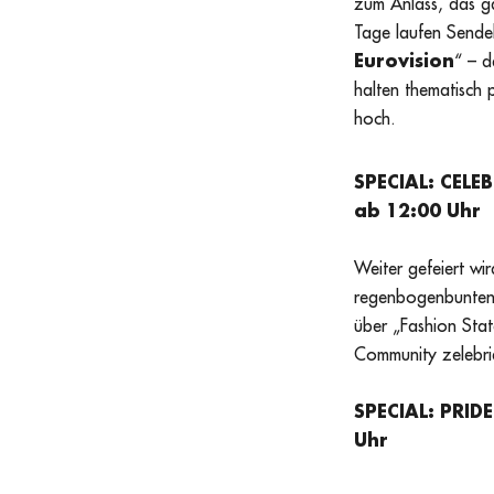
zum Anlass, das g
Tage laufen Sendeb
Eurovision
“ – d
halten thematisch
hoch.
SPECIAL: CELE
ab 12:00 Uhr
Weiter gefeiert wir
regenbogenbunten 
über „Fashion Sta
Community zelebrie
SPECIAL: PRID
Uhr