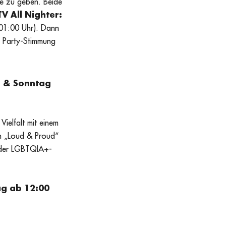
e zu geben. Beide
V All Nighter:
 01:00 Uhr). Dann
e Party-Stimmung
g & Sonntag
Vielfalt mit einem
n „Loud & Proud“
n der LGBTQIA+-
ag ab 12:00