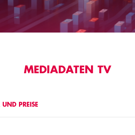
MEDIADATEN TV
 UND PREISE
WELT