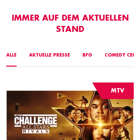
IMMER AUF DEM AKTUELLEN
STAND
ALLE
AKTUELLE PRESSE
BFG
COMEDY CENT
MTV