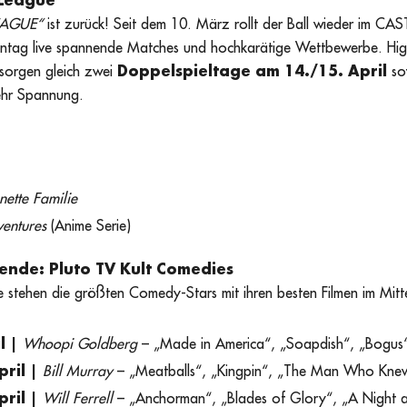
 League
EAGUE“
ist zurück! Seit dem 10. März rollt der Ball wieder im CA
ntag live spannende Matches und hochkarätige Wettbewerbe. High
 sorgen gleich zwei
Doppelspieltage am 14./15. April
so
ehr Spannung.
 nette Familie
ventures
(Anime Serie)
nde: Pluto TV Kult Comedies
stehen die größten Comedy-Stars mit ihren besten Filmen im Mitt
il |
Whoopi Goldberg
– „Made in America“, „Soapdish“, „Bogus
pril |
Bill Murray
– „Meatballs“, „Kingpin“, „The Man Who Knew 
pril |
Will Ferrell
– „Anchorman“, „Blades of Glory“, „A Night 