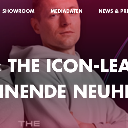
SHOWROOM
MEDIADATEN
NEWS & PR
: THE ICON-LE
NNENDE NEUHE