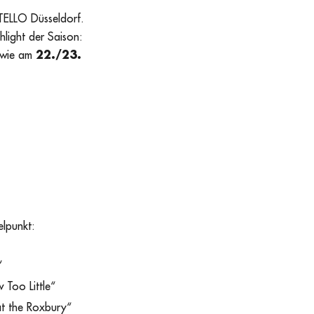
STELLO Düsseldorf.
light der Saison:
wie am
22./23.
elpunkt:
“
Too Little“
at the Roxbury“