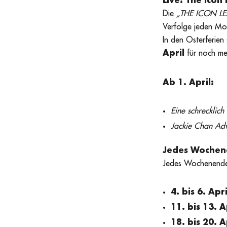
Live: The Icon
Die
„THE ICON L
Verfolge jeden Mo
In den Osterferien
April
für noch m
Ab 1. April:
Eine schrecklich
Jackie Chan Ad
Jedes Wochene
Jedes Wochenende 
4. bis 6. Apr
11. bis 13. A
18. bis 20. A