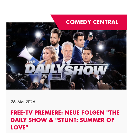
COMEDY CENTRAL
26. Mai 2026
FREE-TV PREMIERE: NEUE FOLGEN "THE
DAILY SHOW & "STUNT: SUMMER OF
LOVE"