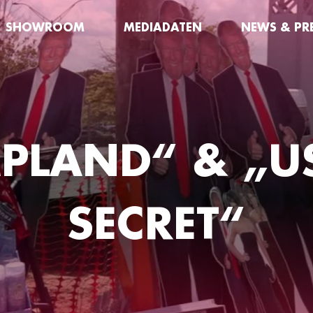
SHOWROOM
MEDIADATEN
NEWS & PR
PLAND“ & „U
SECRET“