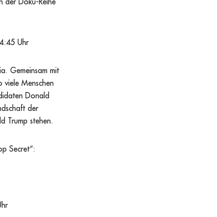
en der Doku-Reihe
4:45 Uhr
ia. Gemeinsam mit
o viele Menschen
ndidaten Donald
andschaft der
ld Trump stehen.
p Secret“:
Uhr