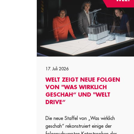
17. Juli 2026
WELT ZEIGT NEUE FOLGEN
VON "WAS WIRKLICH
GESCHAH“ UND "WELT
DRIVE“
Die neue Staffel von „Was wirklich
geschah“ rekonstruiert einige der