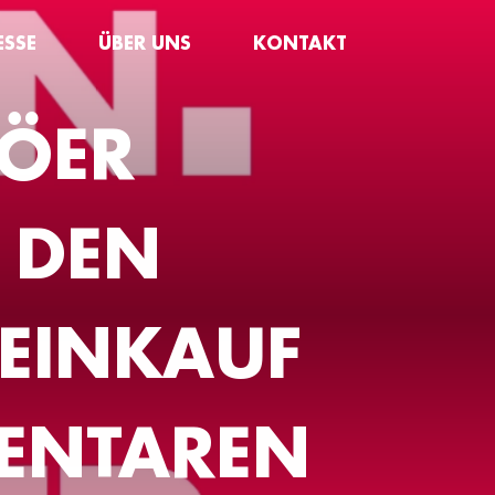
ESSE
ÜBER UNS
KONTAKT
ÖER
 DEN
EINKAUF
VENTAREN