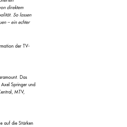
lierten
von direktem
alität. So lassen
uen – ein echter
ormation der TV-
Paramount. Das
 Axel Springer und
entral, MTV,
e auf die Stärken