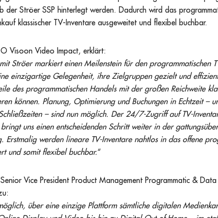
alb der Ströer SSP hinterlegt werden. Dadurch wird das programm
nkauf klassischer TV-Inventare ausgeweitet und flexibel buchbar.
TO Visoon Video Impact, erklärt:
mit Ströer markiert einen Meilenstein für den programmatischen T
ne einzigartige Gelegenheit, ihre Zielgruppen gezielt und effizien
eile des programmatischen Handels mit der großen Reichweite klas
en können. Planung, Optimierung und Buchungen in Echtzeit – 
Schließzeiten – sind nun möglich. Der 24/7-Zugriff auf TV-Inventar
bringt uns einen entscheidenden Schritt weiter in der gattungsübe
. Erstmalig werden lineare TV-Inventare nahtlos in das offene pr
rt und somit flexibel buchbar.
“
i, Senior Vice President Product Management Programmatic & Data
nzu:
möglich, über eine einzige Plattform sämtliche digitalen Medienka