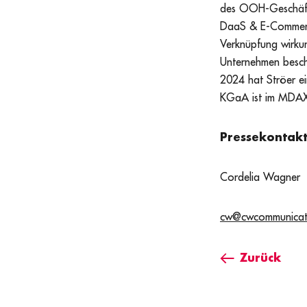
des OOH-Geschäfts
DaaS & E-Commerce
Verknüpfung wirku
Unternehmen besch
2024 hat Ströer ei
KGaA ist im MDAX 
Pressekontakt
Cordelia Wagner
cw@cwcommunicat
Zurück