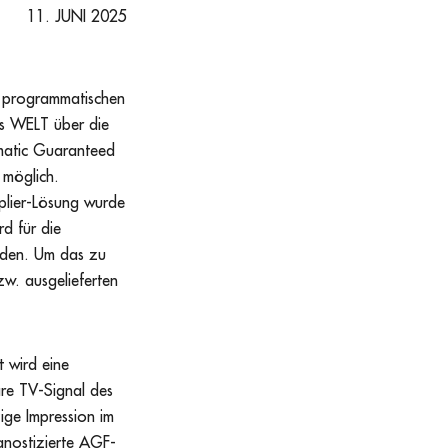
11. JUNI 2025
m programmatischen
rs WELT über die
matic Guaranteed
 möglich.
iplier-Lösung wurde
d für die
lden. Um das zu
zw. ausgelieferten
 wird eine
are TV-Signal des
ige Impression im
gnostizierte AGF-