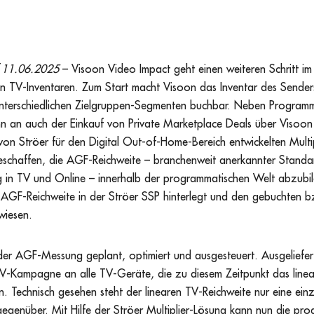
f 11.06.2025
– Visoon Video Impact geht einen weiteren Schritt i
en TV-Inventaren. Zum Start macht Visoon das Inventar des Sende
unterschiedlichen Zielgruppen-Segmenten buchbar. Neben Program
nn an auch der Einkauf von Private Marketplace Deals über Visoon
von Ströer für den Digital Out-of-Home-Bereich entwickelten Mult
eschaffen, die AGF-Reichweite – branchenweit anerkannter Standar
 in TV und Online – innerhalb der programmatischen Welt abzubi
e AGF-Reichweite in der Ströer SSP hinterlegt und den gebuchten b
wiesen.
der AGF-Messung geplant, optimiert und ausgesteuert. Ausgeliefert
 TV-Kampagne an alle TV-Geräte, die zu diesem Zeitpunkt das line
 Technisch gesehen steht der linearen TV-Reichweite nur eine einz
genüber. Mit Hilfe der Ströer Multiplier-Lösung kann nun die pro