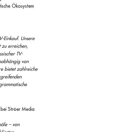
atische Ökosystem
V-Einkauf. Unsere
t zu erreichen,
sischer TV-
unabhängig von
e bietet zahlreiche
rgreifenden
ogrammatische
 bei Ströer Media
näle – von