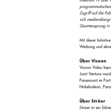
linearem TV über O
programmatischen 
Zugriff auf die Pu
sich medienübergre
Quantensprung in
Mit dieser Initiat
Werbung und ebnen
Über Visoon
Visoon Video Impa
Joint Venture wur
Paramount im Port
Nickelodeon, Para
Über Ströer
Ströer ist ein füh