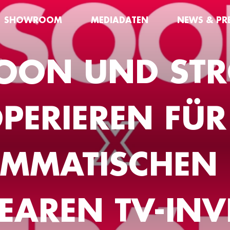
SHOWROOM
MEDIADATEN
NEWS & PR
SOON UND STR
PERIEREN FÜR
MMATISCHEN 
EAREN TV-IN