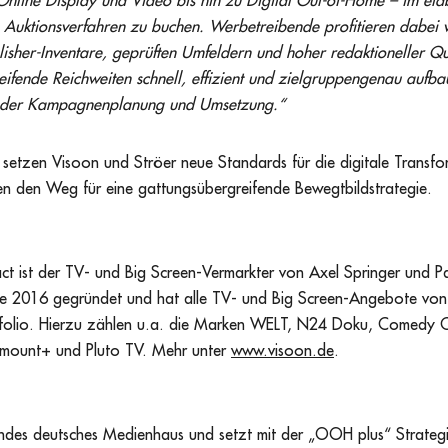
nline Display und Video bis hin zu Digital Out-of-Home – im etab
Auktionsverfahren zu buchen. Werbetreibende profitieren dabei 
blisher-Inventare, geprüften Umfeldern und hoher redaktioneller Qu
ifende Reichweiten schnell, effizient und zielgruppengenau aufba
 der Kampagnenplanung und Umsetzung.“
ive setzen Visoon und Ströer neue Standards für die digitale Transf
 den Weg für eine gattungsübergreifende Bewegtbildstrategie.
ct ist der TV- und Big Screen-Vermarkter von Axel Springer und 
de 2016 gegründet und hat alle TV- und Big Screen-Angebote von
folio. Hierzu zählen u.a. die Marken WELT, N24 Doku, Comedy C
mount+ und Pluto TV. Mehr unter
www.visoon.de
.
rendes deutsches Medienhaus und setzt mit der „OOH plus“ Strategi