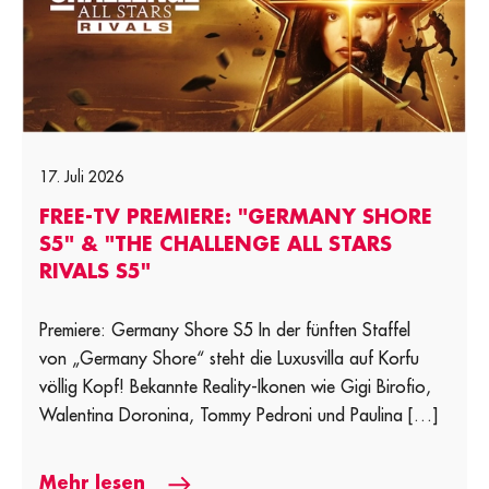
17. Juli 2026
FREE-TV PREMIERE: "GERMANY SHORE
S5" & "THE CHALLENGE ALL STARS
RIVALS S5"
Premiere: Germany Shore S5 In der fünften Staffel
von „Germany Shore“ steht die Luxusvilla auf Korfu
völlig Kopf! Bekannte Reality-Ikonen wie Gigi Birofio,
Walentina Doronina, Tommy Pedroni und Paulina […]
Mehr lesen