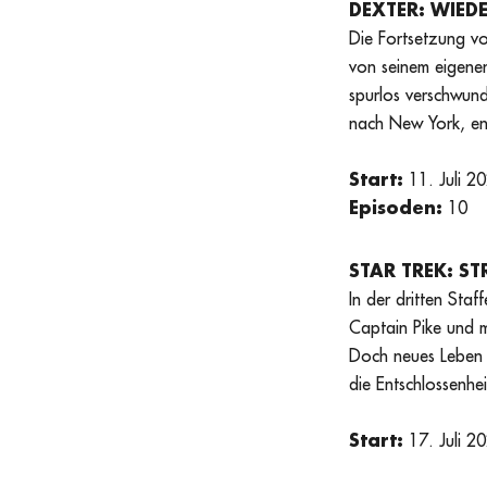
DEXTER: WIE
Die Fortsetzung 
von seinem eigene
spurlos verschwun
nach New York, ent
Start:
11. Juli 2
Episoden:
10
STAR TREK: 
In der dritten Sta
Captain Pike und m
Doch neues Leben u
die Entschlossenhei
Start:
17. Juli 2