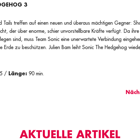
EDGEHOG 3
d Tails treffen auf einen neuen und überaus mächtigen Gegner: Sh
ht, der über enorme, schier unvorstellbare Kräfte verfügt. Da ihre 
terlegen sind, muss Team Sonic eine unerwartete Verbindung einge
e Erde zu beschützen. Julien Bam leiht Sonic The Hedgehog wiede
25 /
Länge:
90 min.
Nächs
AKTUELLE ARTIKEL