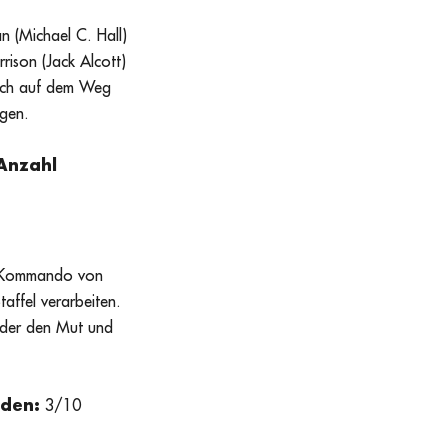
(Michael C. Hall)
ison (Jack Alcott)
sich auf dem Weg
ngen.
Anzahl
em Kommando von
affel verarbeiten.
, der den Mut und
oden:
3/10