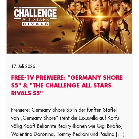
17. Juli 2026
FREE-TV PREMIERE: "GERMANY SHORE
S5" & "THE CHALLENGE ALL STARS
RIVALS S5"
Premiere: Germany Shore S5 In der fünften Staffel
von „Germany Shore“ steht die Luxusvilla auf Korfu
völlig Kopf! Bekannte Reality-Ikonen wie Gigi Birofio,
Walentina Doronina, Tommy Pedroni und Paulina […]