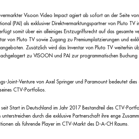
vermarkter Visoon Video Impact agiert ab sofort an der Seite vo
tional (PAI) als exklusiver Direktvermarktungspartner von Pluto TV 
ügt somit über ein alleiniges Erstzugriffsrecht auf das gesamte v
tar von Pluto TV sowie Zugang zu Premiumplatzierungen und exkl
angeboten. Zusätzlich wird das Inventar von Pluto TV weiterhin ü
nachgelagert zu VISOON und PAI zur programmatischen Buchung 
ngs-Joint-Venture von Axel Springer und Paramount bedeutet dies 
seines CTV-Portfolios.
ts seit Start in Deutschland im Jahr 2017 Bestandteil des CTV-Por
unterstreichen durch die exklusive Partnerschaft ihre enge Zusamm
ionen als führende Player im CTV-Markt des D-A-CH Raums.