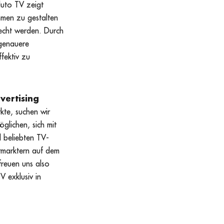
luto TV zeigt
mmen zu gestalten
echt werden. Durch
sgenauere
fektiv zu
vertising
kte, suchen wir
glichen, sich mit
 beliebten TV-
rmarktern auf dem
freuen uns also
V exklusiv in