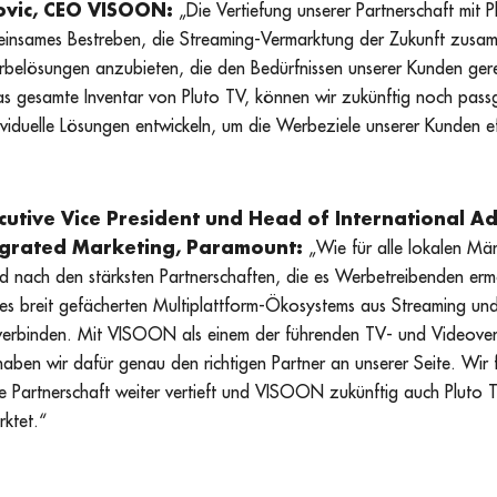
ovic, CEO VISOON:
„Die Vertiefung unserer Partnerschaft mit P
meinsames Bestreben, die Streaming-Vermarktung der Zukunft zusa
rbelösungen anzubieten, die den Bedürfnissen unserer Kunden ger
as gesamte Inventar von Pluto TV, können wir zukünftig noch pas
ividuelle Lösungen entwickeln, um die Werbeziele unserer Kunden ef
cutive Vice President und Head of International Ad
egrated Marketing, Paramount:
„Wie für alle lokalen Mär
d nach den stärksten Partnerschaften, die es Werbetreibenden ermö
es breit gefächerten Multiplattform-Ökosystems aus Streaming und
erbinden. Mit VISOON als einem der führenden TV- und Videove
aben wir dafür genau den richtigen Partner an unserer Seite. Wir 
ese Partnerschaft weiter vertieft und VISOON zukünftig auch Pluto T
ktet.“